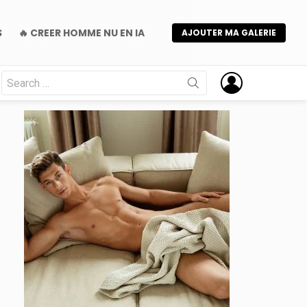
S
🔥 CREER HOMME NU EN IA
AJOUTER MA GALERIE
Search
for:
nts