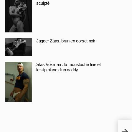
sculpté
Jagger Zaas, brun en corset noir
Stas Vokman : la moustache fine et
le slip blanc d’un daddy
ERN