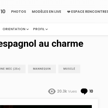
10
P
PHOTOS
MODÈLES EN LIVE
❤️ ESPACE RENCONTRE
ORIENTATION
PROFIL
 espagnol au charme
UNE MEC (25+)
MANNEQUIN
MUSCLÉ
Comme
20.3k
Vues
10