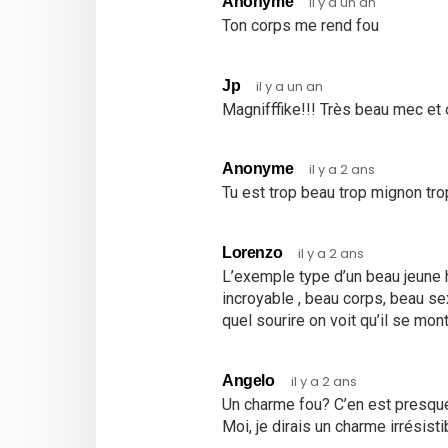
Anonyme
il y a un an
Ton corps me rend fou
Jp
il y a un an
Magnifffike!!! Très beau mec et o
Anonyme
il y a 2 ans
Tu est trop beau trop mignon tro
Lorenzo
il y a 2 ans
L’exemple type d’un beau jeune 
incroyable , beau corps, beau sex
quel sourire on voit qu’il se mon
Angelo
il y a 2 ans
Un charme fou? C’en est presque
Moi, je dirais un charme irrésis