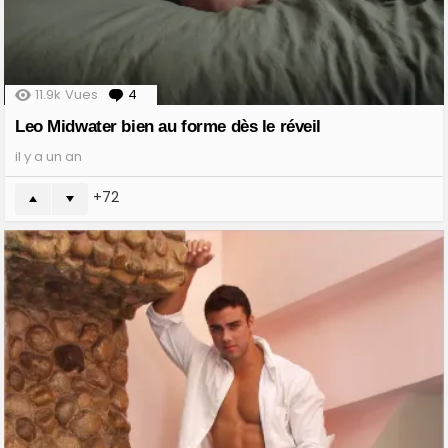
11.9k
Vues
4
Comments
Leo Midwater bien au forme dès le réveil
il y a un an
72