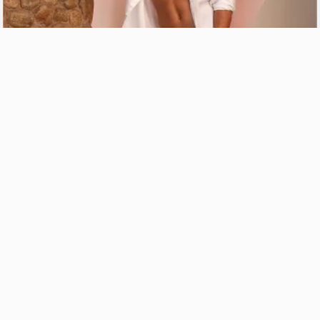
15k
Vues
15
Comments
Hakim, marocain de Casablanca
il y a un an