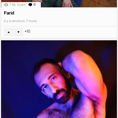
7.9k
Vues
11
Comments
Farid
il y a environ 7 mois
10