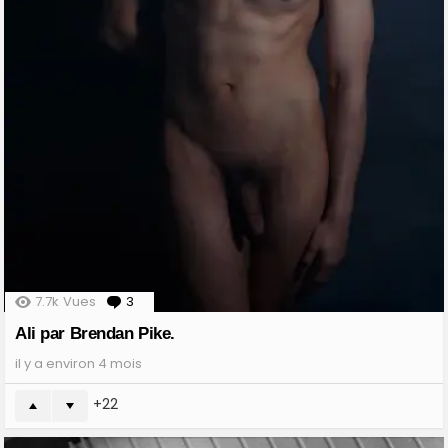
7.7k
Vues
3
Comments
Ali par Brendan Pike.
il y a environ 4 mois
22