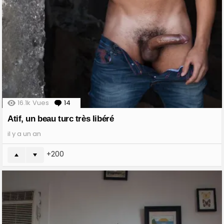
16.1k
Vues
14
Comments
Atif, un beau turc très libéré
il y a un an
200