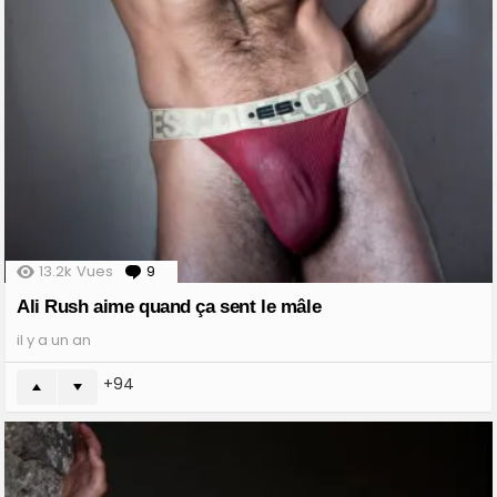
13.2k
Vues
9
Comments
Ali Rush aime quand ça sent le mâle
il y a un an
94