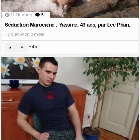
12.2k
Vues
5
Comments
Séduction Marocaine : Yassine, 43 ans, par Lee Phan.
il y a environ 6 mois
-45