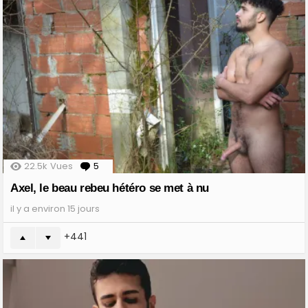
22.5k
Vues
5
Comments
Axel, le beau rebeu hétéro se met à nu
il y a environ 15 jours
441