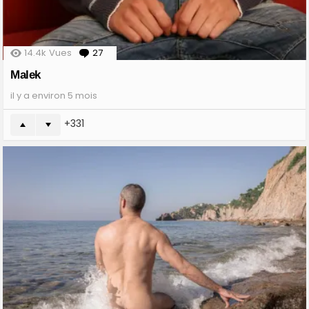
14.4k
Vues
27
Comments
Malek
il y a environ 5 mois
331