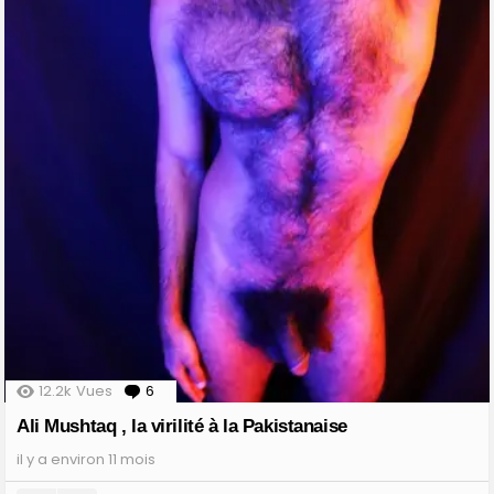
12.2k
Vues
6
Comments
Ali Mushtaq , la virilité à la Pakistanaise
il y a environ 11 mois