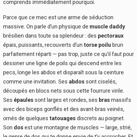
comprends immédiatement pourquoi.
Parce que ce mec est une arme de séduction
massive. On parle d’un physique de
muscle daddy
brésilien dans toute sa splendeur : des
pectoraux
épais, puissants, recouverts d’un
torse poilu
brun
parfaitement réparti — pas trop, juste ce qu’il faut pour
dessiner une ligne de poils qui descend entre les
pecs, longe les abdos et disparaît sous la ceinture
comme une invitation. Ses
abdos
sont ciselés,
découpés en blocs nets sous cette fourrure virile.
Ses
épaules
sont larges et rondes, ses
bras
massifs
avec des biceps gonflés et des avant-bras veinés,
ornés de quelques
tatouages
discrets au poignet.
Son
dos
est une montagne de muscles — large, strié,
le genre de dos qui te donne envie de t’y accrocher. Et