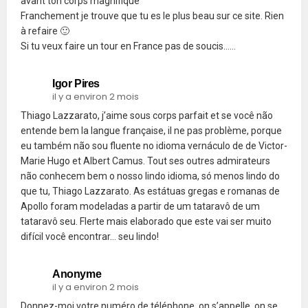
avant ton corps magnifique
Franchement je trouve que tu es le plus beau sur ce site. Rien
à refaire 🙂
Si tu veux faire un tour en France pas de soucis……
Igor Pires
il y a environ 2 mois
Thiago Lazzarato, j’aime sous corps parfait et se você não
entende bem la langue française, il ne pas problème, porque
eu também não sou fluente no idioma vernáculo de de Victor-
Marie Hugo et Albert Camus. Tout ses outres admirateurs
não conhecem bem o nosso lindo idioma, só menos lindo do
que tu, Thiago Lazzarato. As estátuas gregas e romanas de
Apollo foram modeladas a partir de um tataravô de um
tataravô seu. Flerte mais elaborado que este vai ser muito
difícil você encontrar… seu lindo!
Anonyme
il y a environ 2 mois
Donnez-moi votre numéro de téléphone, on s’appelle, on se