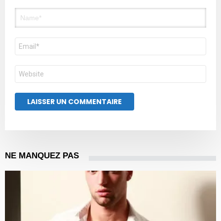
Nom
E-
mail
Site
web
NE MANQUEZ PAS