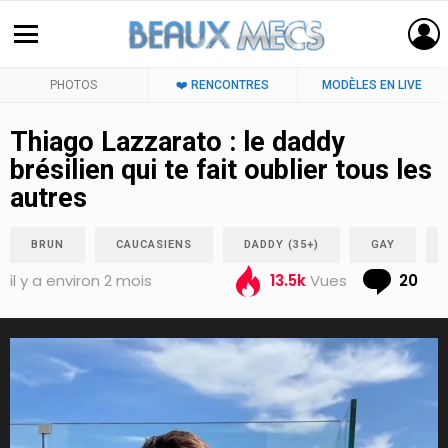
PHOTOS
❤️ RENCONTRES
MODÈLES EN LIVE
Thiago Lazzarato : le daddy
brésilien qui te fait oublier tous les
autres
BRUN
CAUCASIENS
DADDY (35+)
GAY
Co
il y a environ 2 mois
13.5k
Vues
20