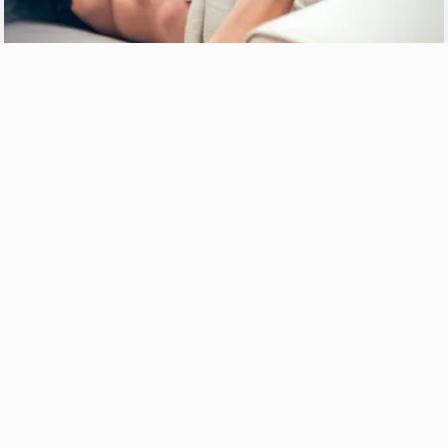
16.5k
Vues
11
Comments
Fernando Skinner, modèle brésilien nu
il y a environ 8 mois
549