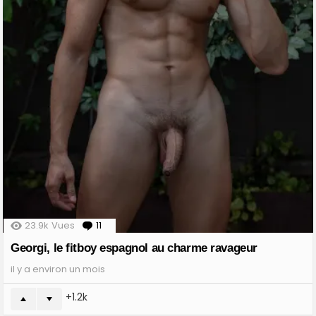
23.9k
Vues
11
Comments
Georgi, le fitboy espagnol au charme ravageur
il y a environ un mois
1.2k