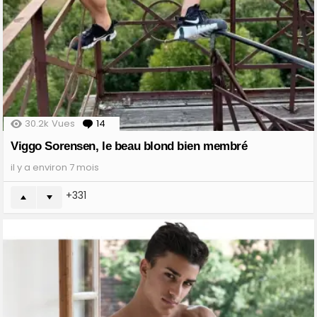
30.2k
Vues
14
Comments
Viggo Sorensen, le beau blond bien membré
il y a environ 7 mois
331