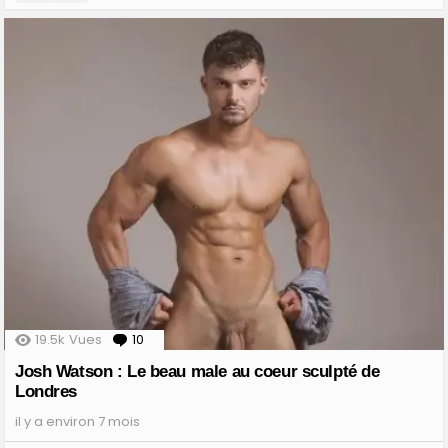
19.5k
Vues
10
Comments
Josh Watson : Le beau male au coeur sculpté de
Londres
il y a environ 7 mois