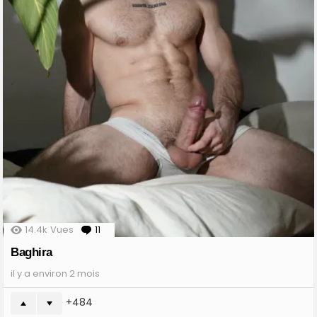
14.4k
Vues
11
Comments
Baghira
il y a environ 2 mois
484