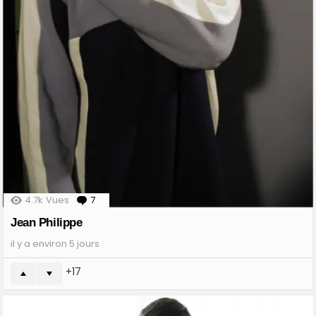
4.7k
Vues
7
Comments
Jean Philippe
il y a environ 5 jours
17