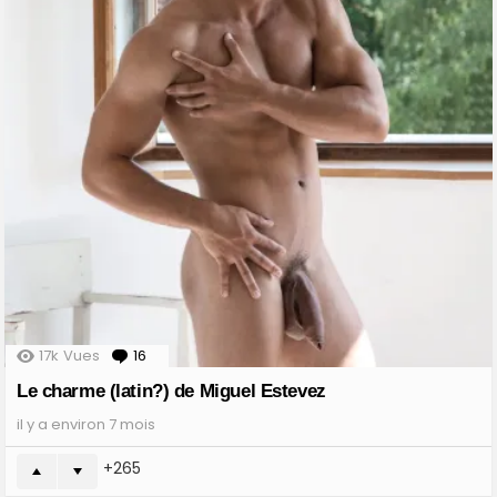
17k
Vues
16
Comments
Le charme (latin?) de Miguel Estevez
il y a environ 7 mois
265