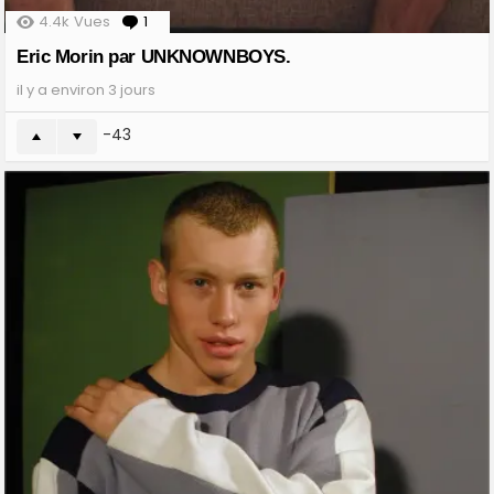
4.4k
Vues
1
Comment
Eric Morin par UNKNOWNBOYS.
il y a environ 3 jours
-43