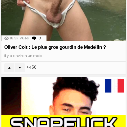
18.3k
Vues
13
Comments
Oliver Colt : Le plus gros gourdin de Medellin ?
il y a environ un mois
456