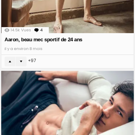
14.5k
Vues
4
Comments
Aaron, beau mec sportif de 24 ans
il y a environ 8 mois
97