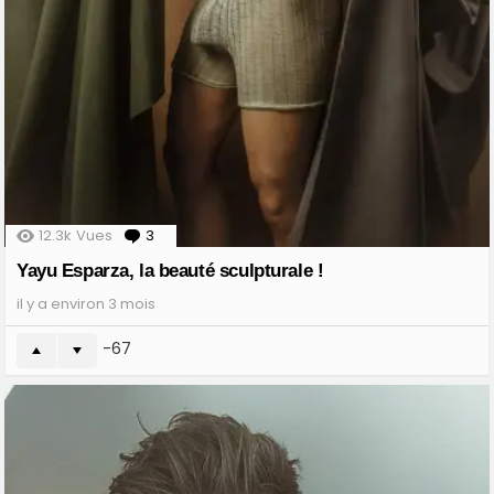
12.3k
Vues
3
Comments
Yayu Esparza, la beauté sculpturale !
il y a environ 3 mois
-67