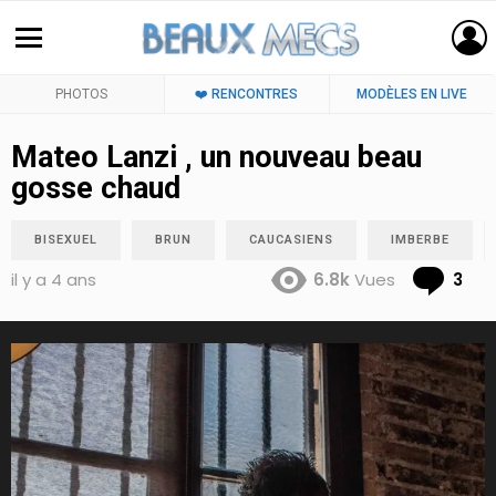
PHOTOS
❤️ RENCONTRES
MODÈLES EN LIVE
Mateo Lanzi , un nouveau beau
gosse chaud
BISEXUEL
BRUN
CAUCASIENS
IMBERBE
Co
il y a 4 ans
6.8k
Vues
3