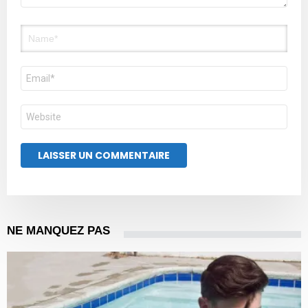
Nom
E-
mail
Site
web
NE MANQUEZ PAS