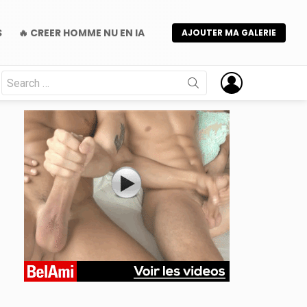
S
🔥 CREER HOMME NU EN IA
AJOUTER MA GALERIE
Search
for:
nts