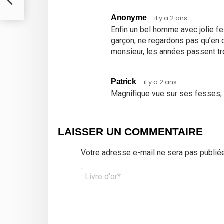
Anonyme
il y a 2 ans
Enfin un bel homme avec jolie fe
garçon, ne regardons pas qu’en d
monsieur, les années passent tr
Patrick
il y a 2 ans
Magnifique vue sur ses fesses, t
LAISSER UN COMMENTAIRE
Votre adresse e-mail ne sera pas publiée
Commentaire
*