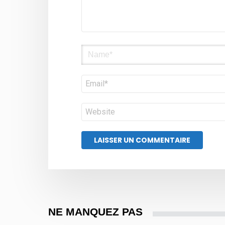
Nom
E-
mail
Site
web
NE MANQUEZ PAS