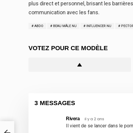
plus direct et personnel, brisant les barrière
communication avec les fans.
ABDO
BEAU MÂLE NU
INFLUENCER NU
PECTO
VOTEZ POUR CE MODÈLE
3 MESSAGES
Rivera
il y a 2 ans
Il vient de se lancer dans le por
clé,