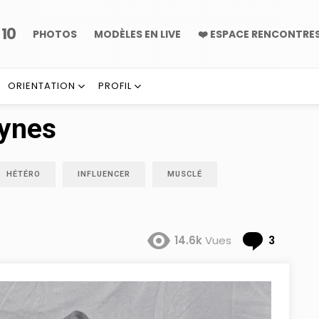
10
P
PHOTOS
MODÈLES EN LIVE
❤️ ESPACE RENCONTRE
ORIENTATION
PROFIL
lynes
HÉTÉRO
INFLUENCER
MUSCLÉ
Comme
14.6k
Vues
3