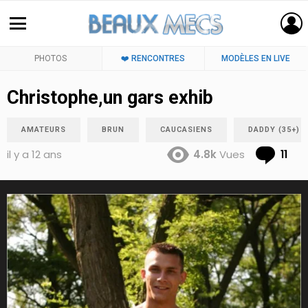
PHOTOS
❤️ RENCONTRES
MODÈLES EN LIVE
Christophe,un gars exhib
AMATEURS
BRUN
CAUCASIENS
DADDY (35+)
Co
il y a 12 ans
4.8k
Vues
11