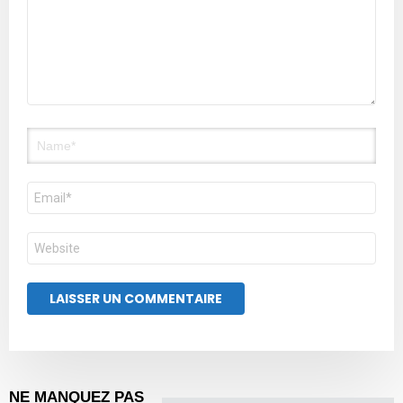
Nom
E-
mail
Site
web
NE MANQUEZ PAS