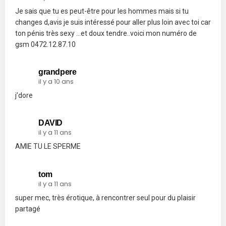
Je sais que tu es peut-être pour les hommes mais si tu
changes d,avis je suis intéressé pour aller plus loin avec toi car
ton pénis très sexy …et doux tendre..voici mon numéro de
gsm 0472.12.87.10
grandpere
il y a 10 ans
j’dore
DAVID
il y a 11 ans
AMIE TU LE SPERME
tom
il y a 11 ans
super mec, très érotique, à rencontrer seul pour du plaisir
partagé