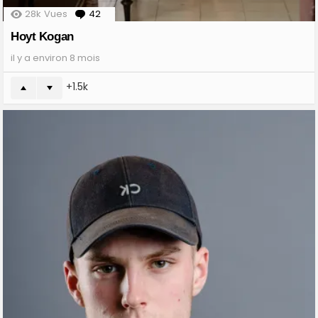
28k
Vues
42
Comments
Hoyt Kogan
il y a environ 8 mois
1.5k