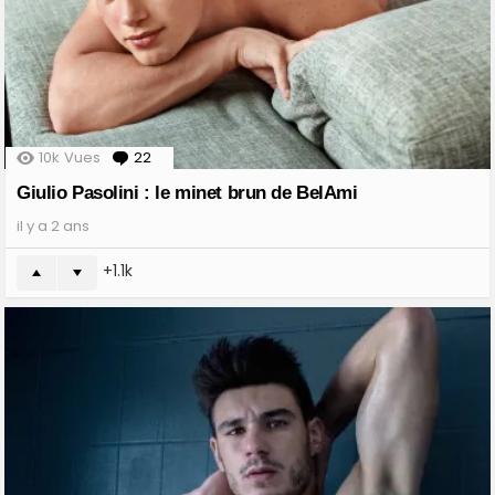
10k
Vues
22
Comments
Giulio Pasolini : le minet brun de BelAmi
il y a 2 ans
1.1k