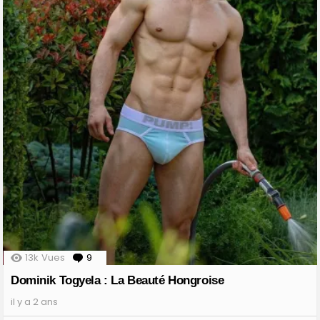
13k
Vues
9
Comments
Dominik Togyela : La Beauté Hongroise
il y a 2 ans