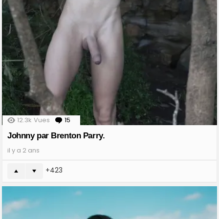
12.3k
Vues
15
Comments
Johnny par Brenton Parry.
il y a 2 ans
423