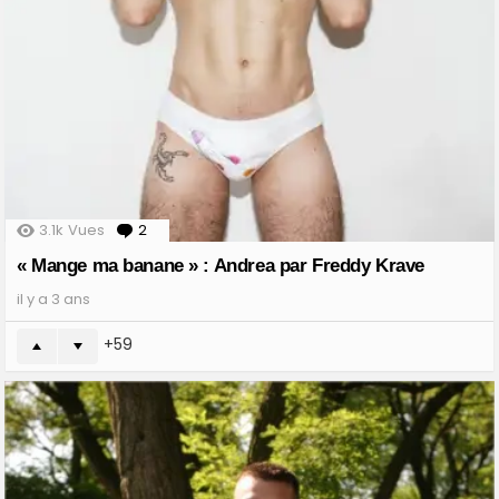
3.1k
Vues
2
Comments
« Mange ma banane » : Andrea par Freddy Krave
il y a 3 ans
59