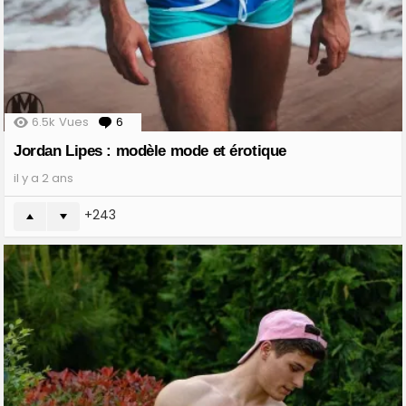
6.5k
Vues
6
Comments
Jordan Lipes : modèle mode et érotique
il y a 2 ans
243