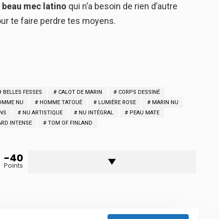
n
beau mec latino
qui n’a besoin de rien d’autre
our te faire perdre tes moyens.
BELLES FESSES
CALOT DE MARIN
CORPS DESSINÉ
OMME NU
HOMME TATOUÉ
LUMIÈRE ROSE
MARIN NU
NS
NU ARTISTIQUE
NU INTÉGRAL
PEAU MATE
RD INTENSE
TOM OF FINLAND
-40
Points