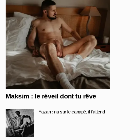
Maksim : le réveil dont tu rêve
Yazan : nu sur le canapé, il t’attend