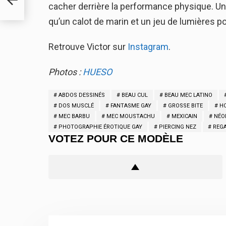
cacher derrière la performance physique. U
qu’un calot de marin et un jeu de lumières p
Retrouve Victor sur
Instagram
.
Photos :
HUESO
ABDOS DESSINÉS
BEAU CUL
BEAU MEC LATINO
DOS MUSCLÉ
FANTASME GAY
GROSSE BITE
H
MEC BARBU
MEC MOUSTACHU
MEXICAIN
NÉO
PHOTOGRAPHIE ÉROTIQUE GAY
PIERCING NEZ
REGA
VOTEZ POUR CE MODÈLE