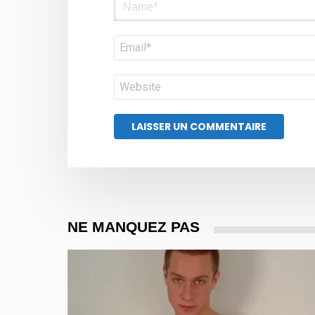
E-
mail
Site
web
NE MANQUEZ PAS