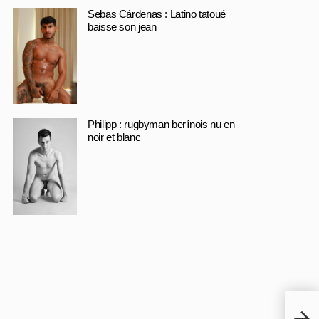
Sebas Cárdenas : Latino tatoué
baisse son jean
Philipp : rugbyman berlinois nu en
noir et blanc
Alek