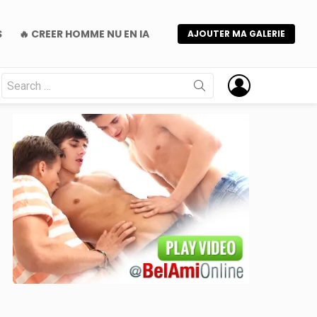
S
🔥 CREER HOMME NU EN IA
AJOUTER MA GALERIE
Search
for:
nt