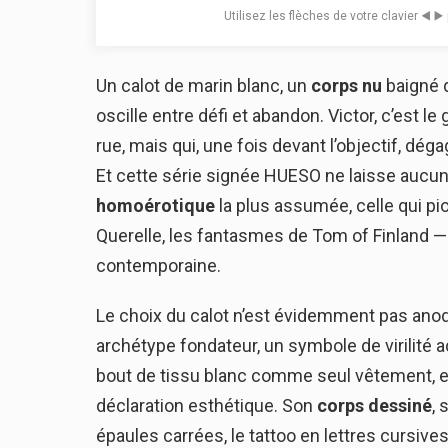
Utilisez les flèches de votre clavier ◀️ ▶
Un calot de marin blanc, un
corps nu
baigné d
oscille entre défi et abandon. Victor, c’est l
rue, mais qui, une fois devant l’objectif, d
Et cette série signée HUESO ne laisse aucun 
homoérotique
la plus assumée, celle qui pi
Querelle, les fantasmes de Tom of Finland — 
contemporaine.
Le choix du calot n’est évidemment pas anodin
archétype fondateur, un symbole de virilité ac
bout de tissu blanc comme seul vêtement, et
déclaration esthétique. Son
corps dessiné
, 
épaules carrées, le tattoo en lettres cursiv