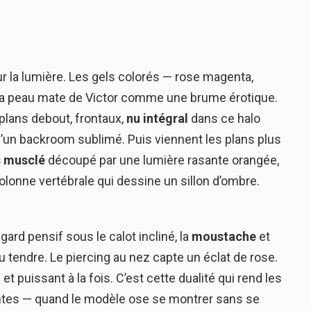
 sur la lumière. Les gels colorés — rose magenta,
la peau mate de Victor comme une brume érotique.
plans debout, frontaux,
nu intégral
dans ce halo
d’un backroom sublimé. Puis viennent les plans plus
 musclé
découpé par une lumière rasante orangée,
 colonne vertébrale qui dessine un sillon d’ombre.
egard pensif sous le calot incliné, la
moustache
et
u tendre. Le piercing au nez capte un éclat de rose.
e et puissant à la fois. C’est cette dualité qui rend les
ntes — quand le modèle ose se montrer sans se