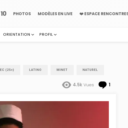
10
P
PHOTOS
MODÈLES EN LIVE
❤️ ESPACE RENCONTRE
ORIENTATION
PROFIL
EC (25+)
LATINO
MINET
NATUREL
Comme
4.5k
Vues
1