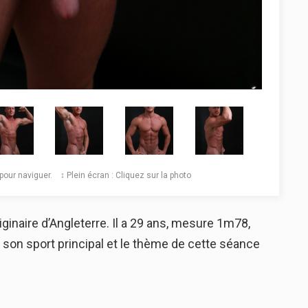
️ pour naviguer. ↕️ Plein écran : Cliquez sur la photo
naire d’Angleterre. Il a 29 ans, mesure 1m78,
 son sport principal et le thème de cette séance