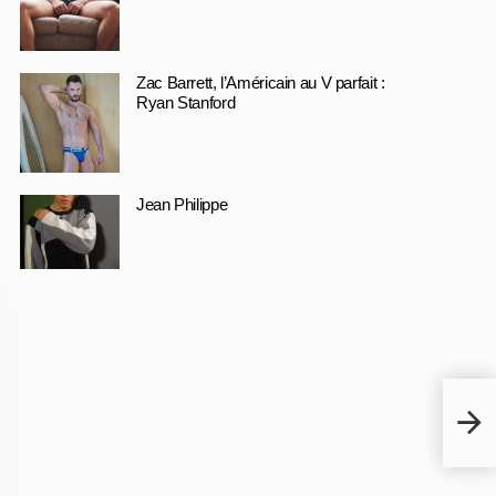
Zac Barrett, l’Américain au V parfait :
Ryan Stanford
Jean Philippe
Mark