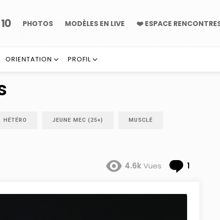
10
P
PHOTOS
MODÈLES EN LIVE
❤️ ESPACE RENCONTRE
ORIENTATION
PROFIL
s
HÉTÉRO
JEUNE MEC (25+)
MUSCLÉ
Comme
4.6k
Vues
1