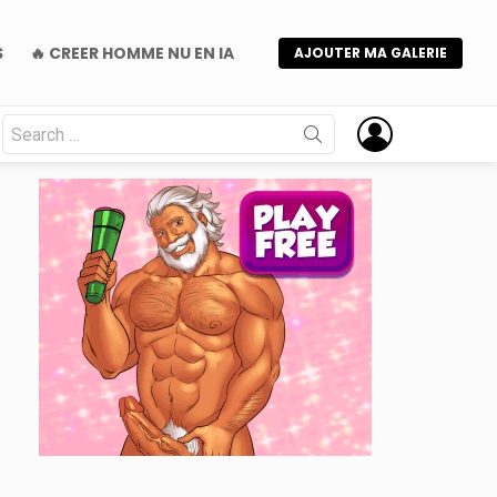
S
🔥 CREER HOMME NU EN IA
AJOUTER MA GALERIE
Search
for:
nt