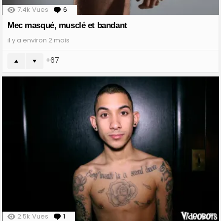
7.4k
Vues
6
Comments
Mec masqué, musclé et bandant
il y a environ 2 mois
67
2.5k
Vues
1
Comment