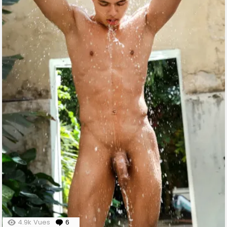
4.9k
Vues
6
Comments