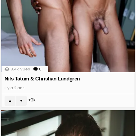
8.4k
Vues
8
Comments
Nils Tatum & Christian Lundgren
il y a 2 ans
2k