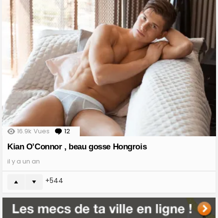
16.9k
Vues
12
Comments
Kian O’Connor , beau gosse Hongrois
il y a un an
544