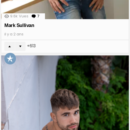
9.6k
Vues
7
Comments
Mark Sullivan
il y a 2 ans
613