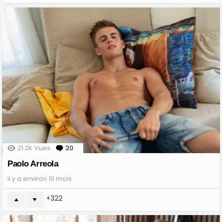
21.2k
Vues
20
Comments
Paolo Arreola
il y a environ 10 mois
322