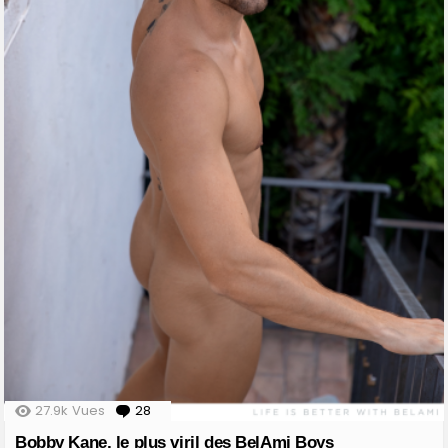
27.9k
Vues
28
Comments
Bobby Kane, le plus viril des BelAmi Boys