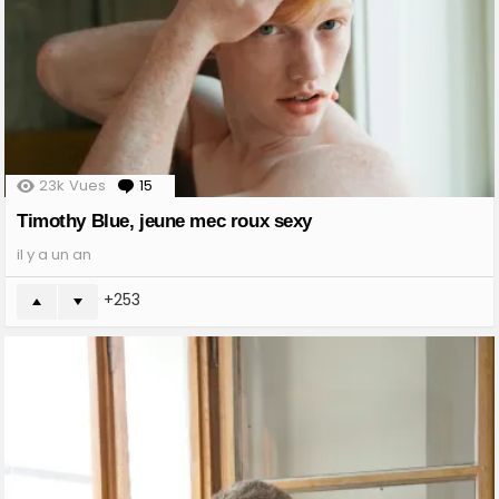
23k
Vues
15
Comments
Timothy Blue, jeune mec roux sexy
il y a un an
253