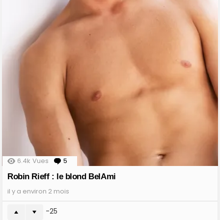
6.4k
Vues
5
Comments
Robin Rieff : le blond BelAmi
il y a environ 2 mois
-25