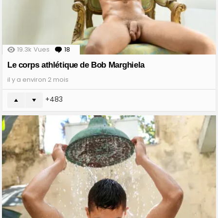
19.3k
Vues
18
Comments
Le corps athlétique de Bob Marghiela
il y a environ 2 mois
483