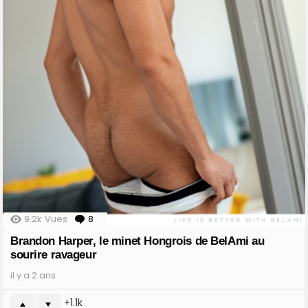
9.2k
Vues
8
Comments
Brandon Harper, le minet Hongrois de BelAmi au
sourire ravageur
il y a 2 ans
1.1k