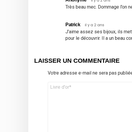
il y a 2 ans
Très beau mec. Dommage l’on ne 
Patrick
il y a 2 ans
J’aime assez ses bijoux, ils mette
pour le découvrir. Il a un beau co
LAISSER UN COMMENTAIRE
Votre adresse e-mail ne sera pas publiée
Commentaire
*