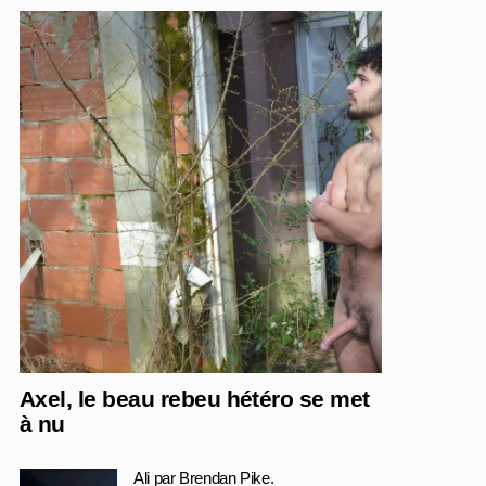
Axel, le beau rebeu hétéro se met
à nu
Ali par Brendan Pike.