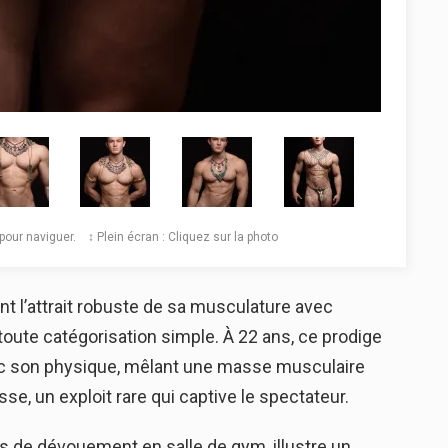
️ pour naviguer. ↕️ Plein écran : Cliquez sur la photo
 l’attrait robuste de sa musculature avec
toute catégorisation simple. À 22 ans, ce prodige
ec son physique, mêlant une masse musculaire
, un exploit rare qui captive le spectateur.
de dévouement en salle de gym, illustre un