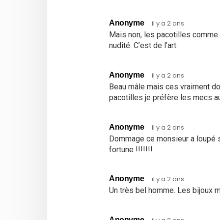
Anonyme
il y a 2 ans
Mais non, les pacotilles comme 
nudité. C’est de l’art.
Anonyme
il y a 2 ans
Beau mâle mais ces vraiment do
pacotilles je préfère les mecs au
Anonyme
il y a 2 ans
Dommage ce monsieur a loupé sa v
fortune !!!!!!!
Anonyme
il y a 2 ans
Un très bel homme. Les bijoux me
Anonyme