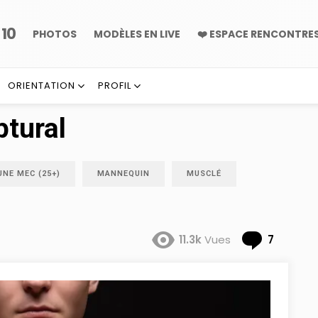
10
P
PHOTOS
MODÈLES EN LIVE
❤️ ESPACE RENCONTRE
ORIENTATION
PROFIL
ptural
UNE MEC (25+)
MANNEQUIN
MUSCLÉ
Comme
11.3k
Vues
7