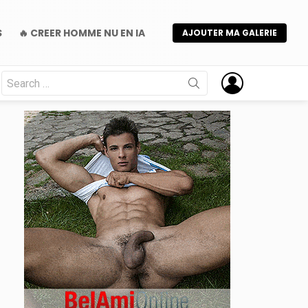
S
🔥 CREER HOMME NU EN IA
AJOUTER MA GALERIE
Search
for:
nts