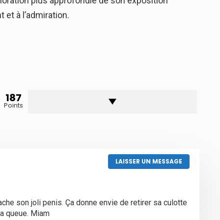
oration plus approfondie de son exposition
 et à l’admiration.
187
Points
LAISSER UN MESSAGE
che son joli penis. Ça donne envie de retirer sa culotte
 la queue. Miam