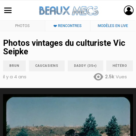
PHOTOS
❤️ RENCONTRES
MODÈLES EN LIVE
Photos vintages du culturiste Vic
Seipke
BRUN
CAUCASIENS
DADDY (35+)
HÉTÉRO
il y a 4 ans
2.5k
Vues