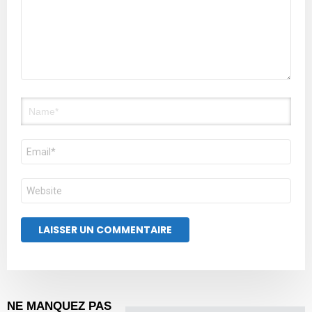
Nom
E-
mail
Site
web
NE MANQUEZ PAS