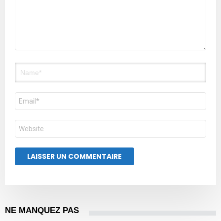
Nom
E-
mail
Site
web
NE MANQUEZ PAS