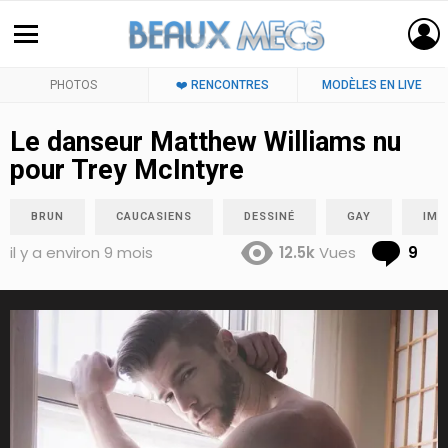
PHOTOS
❤️ RENCONTRES
MODÈLES EN LIVE
Le danseur Matthew Williams nu
pour Trey McIntyre
BRUN
CAUCASIENS
DESSINÉ
GAY
IMB
Co
il y a environ 9 mois
12.5k
Vues
9