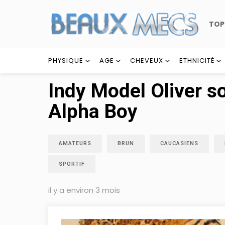
TO
PHYSIQUE
AGE
CHEVEUX
ETHNICITÉ
Indy Model Oliver so
Alpha Boy
AMATEURS
BRUN
CAUCASIENS
SPORTIF
il y a environ 3 mois