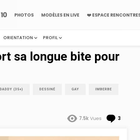
10
P
PHOTOS
MODÈLES EN LIVE
❤️ ESPACE RENCONTRE
ORIENTATION
PROFIL
rt sa longue bite pour
DADDY (35+)
DESSINÉ
GAY
IMBERBE
Comme
7.5k
Vues
3