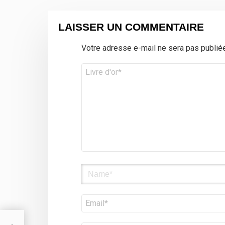
LAISSER UN COMMENTAIRE
Votre adresse e-mail ne sera pas publiée
Commentaire
*
Nom
E-
mail