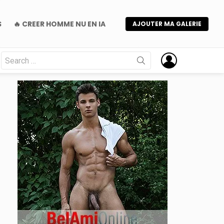
S
🔥 CREER HOMME NU EN IA
AJOUTER MA GALERIE
Search
for: