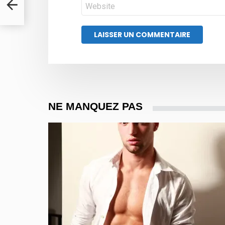
Site
web
NE MANQUEZ PAS