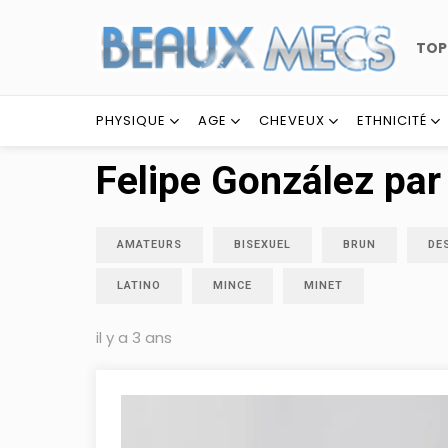
TO
PHYSIQUE
AGE
CHEVEUX
ETHNICITÉ
Felipe González par
AMATEURS
BISEXUEL
BRUN
DE
LATINO
MINCE
MINET
il y a 3 ans