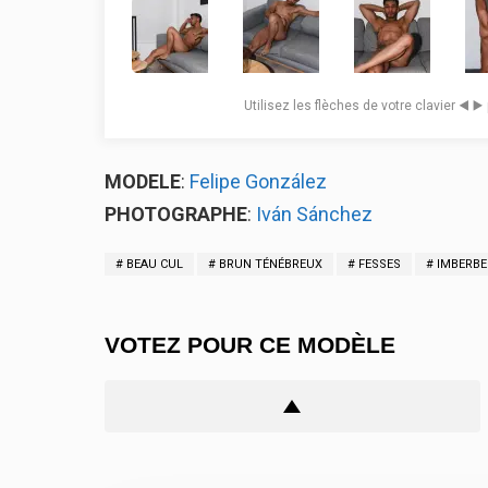
Utilisez les flèches de votre clavier ◀️ ▶
MODELE
:
Felipe González
PHOTOGRAPHE
:
Iván Sánchez
BEAU CUL
BRUN TÉNÉBREUX
FESSES
IMBERBE
VOTEZ POUR CE MODÈLE