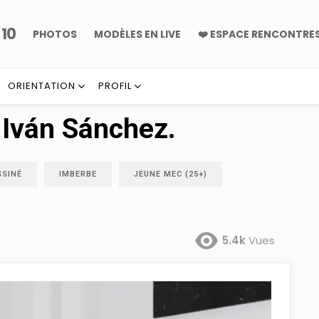
10
P
PHOTOS
MODÈLES EN LIVE
❤️ ESPACE RENCONTRE
ORIENTATION
PROFIL
 Iván Sánchez.
SSINÉ
IMBERBE
JEUNE MEC (25+)
5.4k
Vues