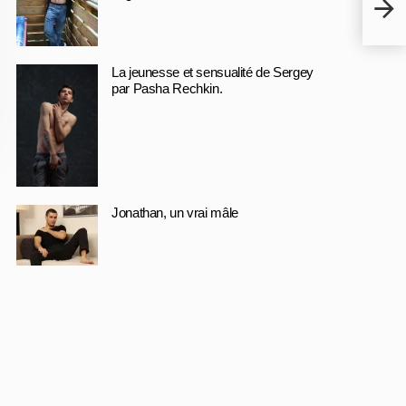
– Di
La jeunesse et sensualité de Sergey
par Pasha Rechkin.
Jonathan, un vrai mâle