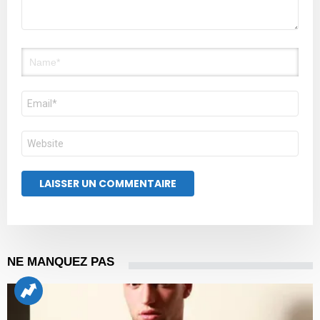
Nom
E-
mail
Site
web
NE MANQUEZ PAS