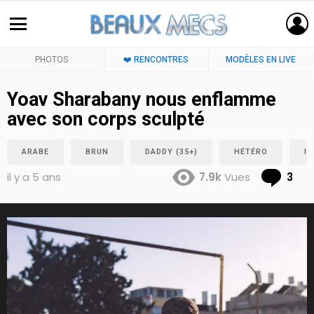
PHOTOS
❤️ RENCONTRES
MODÈLES EN LIVE
Yoav Sharabany nous enflamme
avec son corps sculpté
ARABE
BRUN
DADDY (35+)
HÉTÉRO
I
Co
il y a 5 ans
7.9k
Vues
3