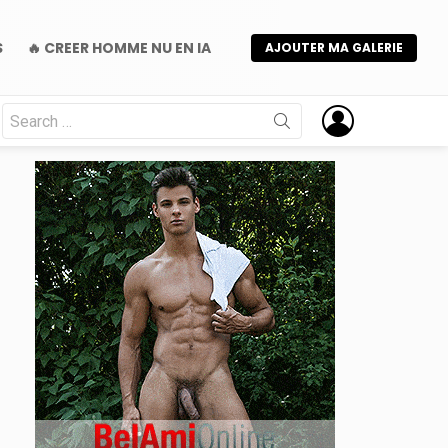
S
🔥 CREER HOMME NU EN IA
AJOUTER MA GALERIE
Search
for:
nts