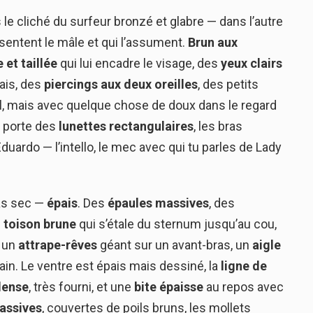
s le cliché du surfeur bronzé et glabre — dans l’autre
i sentent le mâle et qui l’assument.
Brun aux
 et taillée
qui lui encadre le visage, des
yeux clairs
ais, des
piercings aux deux oreilles
, des petits
ril, mais avec quelque chose de doux dans le regard
l porte des
lunettes rectangulaires
, les bras
 Eduardo — l’intello, le mec avec qui tu parles de Lady
as sec —
épais
. Des
épaules massives
, des
e
toison brune
qui s’étale du sternum jusqu’au cou,
 un
attrape-rêves
géant sur un avant-bras, un
aigle
ain. Le ventre est épais mais dessiné, la
ligne de
dense
, très fourni, et une
bite épaisse
au repos avec
assives
, couvertes de poils bruns, les mollets