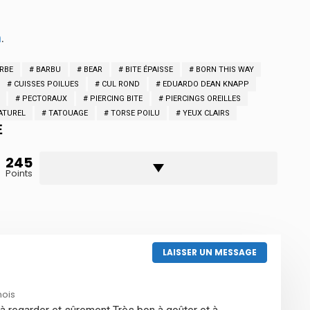
m
.
RBE
BARBU
BEAR
BITE ÉPAISSE
BORN THIS WAY
CUISSES POILUES
CUL ROND
EDUARDO DEAN KNAPP
PECTORAUX
PIERCING BITE
PIERCINGS OREILLES
ATUREL
TATOUAGE
TORSE POILU
YEUX CLAIRS
E
245
Points
LAISSER UN MESSAGE
mois