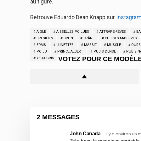
au figuré.
Retrouve Eduardo Dean Knapp sur
Instagra
AIGLE
AISSELLES POILUES
ATTRAPE-RÊVES
BA
BRESILIEN
BRUN
CRÂNE
CUISSES MASSIVES
EPAIS
LUNETTES
MASSIF
MUSCLE
OURS
POILU
PRINCE ALBERT
PUBIS DENSE
PUBIS N
VOTEZ POUR CE MODÈL
YEUX GRIS
2 MESSAGES
John Canada
il y a environ un 