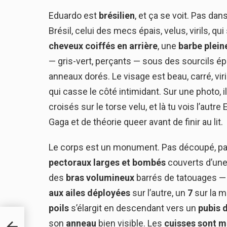
Eduardo est
brésilien
, et ça se voit. Pas dan
Brésil, celui des mecs épais, velus, virils, qu
cheveux coiffés en arrière
, une
barbe pleine
— gris-vert, perçants — sous des sourcils ép
anneaux dorés. Le visage est beau, carré, vi
qui casse le côté intimidant. Sur une photo, i
croisés sur le torse velu, et là tu vois l’autre
Gaga et de théorie queer avant de finir au lit.
Le corps est un monument. Pas découpé, p
pectoraux larges et bombés
couverts d’un
des
bras volumineux
barrés de tatouages —
aux ailes déployées
sur l’autre, un
7
sur la m
poils
s’élargit en descendant vers un
pubis 
son
anneau
bien visible. Les
cuisses sont m