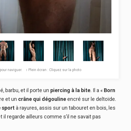
️ pour naviguer. ↕️ Plein écran : Cliquez sur la photo
é, barbu, et il porte un
piercing à la bite
. Il a «
Born
re et un
crâne qui dégouline
encré sur le deltoïde.
 sport
à rayures, assis sur un tabouret en bois, les
t il regarde ailleurs comme s’il ne savait pas