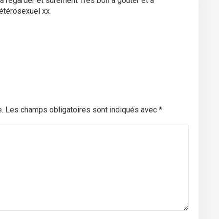
à regarder et sûrement Très bon à goûter et à
étérosexuel xx
.
Les champs obligatoires sont indiqués avec
*