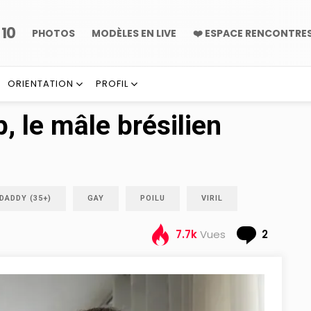
10
P
PHOTOS
MODÈLES EN LIVE
❤️ ESPACE RENCONTRE
ORIENTATION
PROFIL
 le mâle brésilien
DADDY (35+)
GAY
POILU
VIRIL
Comme
7.7k
Vues
2