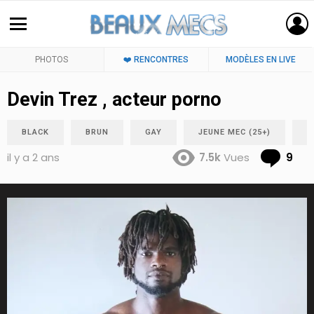
PHOTOS
❤️ RENCONTRES
MODÈLES EN LIVE
Devin Trez , acteur porno
BLACK
BRUN
GAY
JEUNE MEC (25+)
N
Co
il y a 2 ans
7.5k
Vues
9