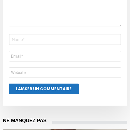
Nom
E-
mail
Site
web
NE MANQUEZ PAS