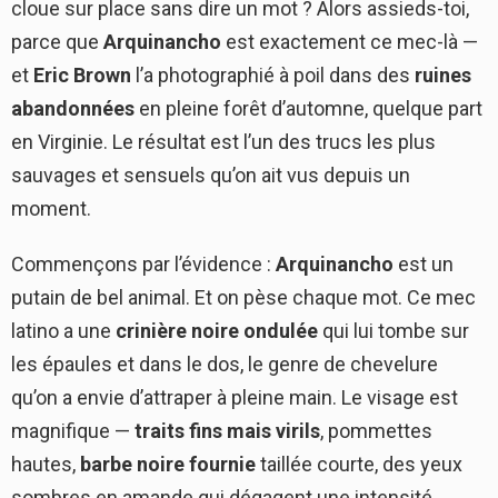
cloue sur place sans dire un mot ? Alors assieds-toi,
parce que
Arquinancho
est exactement ce mec-là —
et
Eric Brown
l’a photographié à poil dans des
ruines
abandonnées
en pleine forêt d’automne, quelque part
en Virginie. Le résultat est l’un des trucs les plus
sauvages et sensuels qu’on ait vus depuis un
moment.
Commençons par l’évidence :
Arquinancho
est un
putain de bel animal. Et on pèse chaque mot. Ce mec
latino a une
crinière noire ondulée
qui lui tombe sur
les épaules et dans le dos, le genre de chevelure
qu’on a envie d’attraper à pleine main. Le visage est
magnifique —
traits fins mais virils
, pommettes
hautes,
barbe noire fournie
taillée courte, des yeux
sombres en amande qui dégagent une intensité