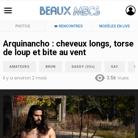
PHOTOS
❤️ RENCONTRES
MODÈLES EN LIVE
Arquinancho : cheveux longs, torse
de loup et bite au vent
AMATEURS
BRUN
DADDY (35+)
GAY
L
il y a environ 2 mois
3.5k
Vues