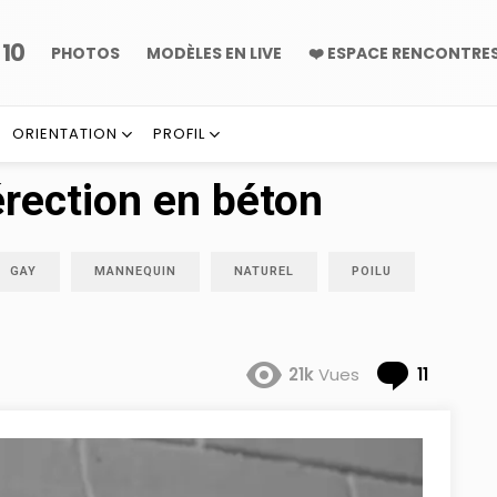
10
P
PHOTOS
MODÈLES EN LIVE
❤️ ESPACE RENCONTRE
ORIENTATION
PROFIL
rection en béton
GAY
MANNEQUIN
NATUREL
POILU
Comme
21k
Vues
11