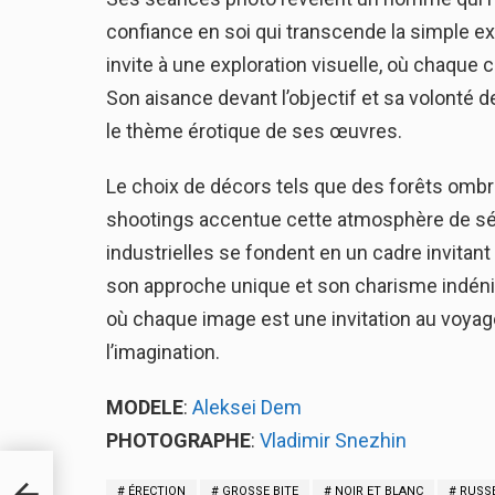
confiance en soi qui transcende la simple exp
invite à une exploration visuelle, où chaque 
Son aisance devant l’objectif et sa volonté 
le thème érotique de ses œuvres.
Le choix de décors tels que des forêts omb
shootings accentue cette atmosphère de séduc
industrielles se fondent en un cadre invitant 
son approche unique et son charisme indénia
où chaque image est une invitation au voyag
l’imagination.
MODELE
:
Aleksei Dem
PHOTOGRAPHE
:
Vladimir Snezhin
ÉRECTION
GROSSE BITE
NOIR ET BLANC
RUSS