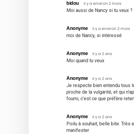
bidou
il y a environ 2 mois
Moi aussi de Nancy si tu veux ?
Anonyme
il y a environ 2 mois
moi de Nancy, si intéressé
Anonyme
il y a 2 ans
Moi quand tu veux
Anonyme
il y a 2 ans
Je respecte bien entendu tous l
proche de la vulgarité, et qui n
fourni, c’est ce que préfère reten
Anonyme
il y a 2 ans
Poilu à souhait, belle bite. Très
manifester