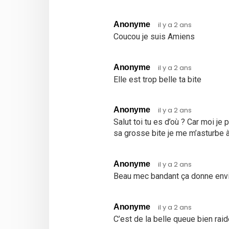
Anonyme
il y a 2 ans
Coucou je suis Amiens
Anonyme
il y a 2 ans
Elle est trop belle ta bite
Anonyme
il y a 2 ans
Salut toi tu es d’où ? Car moi je 
sa grosse bite je me m’asturbe 
Anonyme
il y a 2 ans
Beau mec bandant ça donne envie 
Anonyme
il y a 2 ans
C’est de la belle queue bien raid