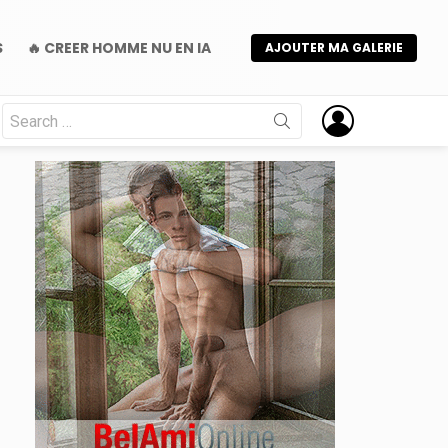
S
🔥 CREER HOMME NU EN IA
AJOUTER MA GALERIE
Search
for:
nts