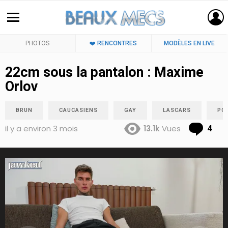
PHOTOS
❤️ RENCONTRES
MODÈLES EN LIVE
22cm sous la pantalon : Maxime
Orlov
BRUN
CAUCASIENS
GAY
LASCARS
PO
Co
il y a environ 3 mois
13.1k
Vues
4