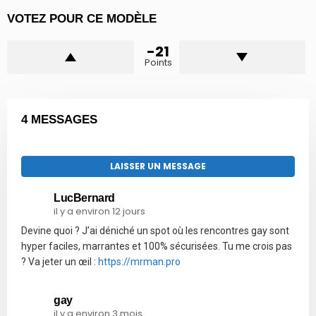
VOTEZ POUR CE MODÈLE
-21
Points
4 MESSAGES
LAISSER UN MESSAGE
LucBernard
il y a environ 12 jours
Devine quoi ? J’ai déniché un spot où les rencontres gay sont
hyper faciles, marrantes et 100% sécurisées. Tu me crois pas
? Va jeter un œil :
https://mrman.pro
gay
il y a environ 3 mois