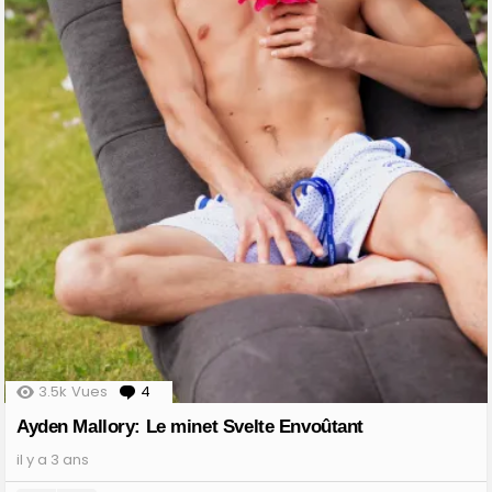
3.5k
Vues
4
Comments
Ayden Mallory: Le minet Svelte Envoûtant
il y a 3 ans