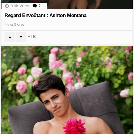
9.6k
Vues
2
Comments
Regard Envoûtant : Ashton Montana
il y a 3 ans
1.1k