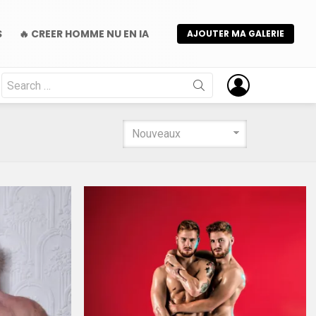
S
🔥 CREER HOMME NU EN IA
AJOUTER MA GALERIE
Search
for: