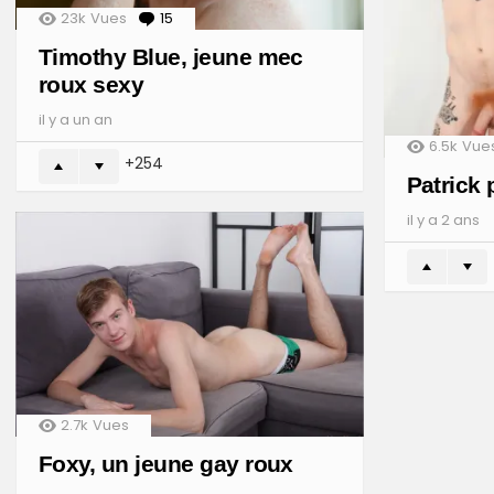
23k
Vues
15
Comments
Timothy Blue, jeune mec
roux sexy
il y a un an
6.5k
Vue
254
Patrick 
il y a 2 ans
2.7k
Vues
Foxy, un jeune gay roux