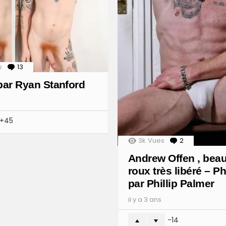
s
13
Comments
par Ryan Stanford
45
3k
Vues
2
Comments
Andrew Offen , bea
roux très libéré – P
par Phillip Palmer
il y a 3 ans
-14