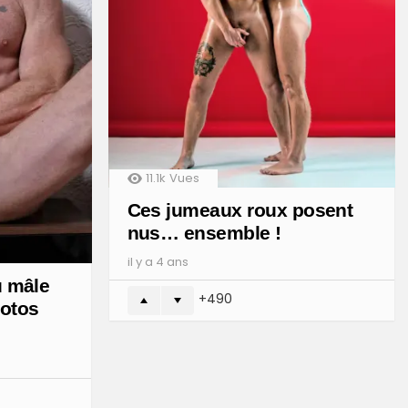
11.1k
Vues
Ces jumeaux roux posent
nus… ensemble !
il y a 4 ans
u mâle
490
hotos