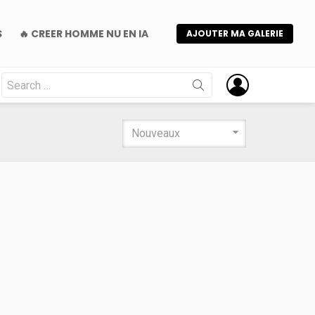
S
🔥 CREER HOMME NU EN IA
AJOUTER MA GALERIE
Search
for: