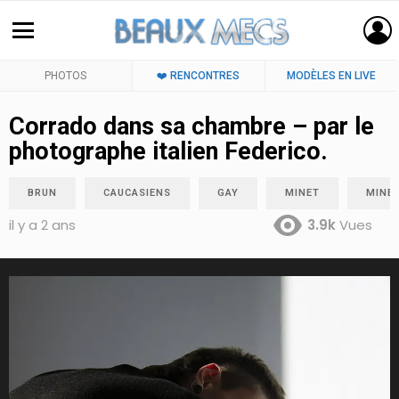
PHOTOS
❤️ RENCONTRES
MODÈLES EN LIVE
Corrado dans sa chambre – par le
photographe italien Federico.
BRUN
CAUCASIENS
GAY
MINET
MINET
il y a 2 ans
3.9k
Vues