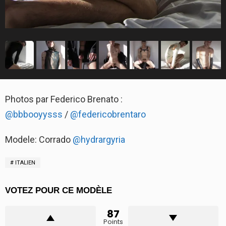
Photos par Federico Brenato :
@bbbooyysss
/
@federicobrentaro
Modele: Corrado
@hydrargyria
ITALIEN
VOTEZ POUR CE MODÈLE
87
Points