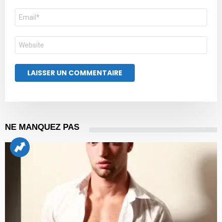
E-
mail
Site
web
NE MANQUEZ PAS